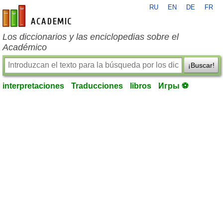
RU
EN
DE
FR
es-academic.com
Los diccionarios y las enciclopedias sobre el
Académico
¡Buscar!
interpretaciones
Traducciones
libros
Игры ⚽