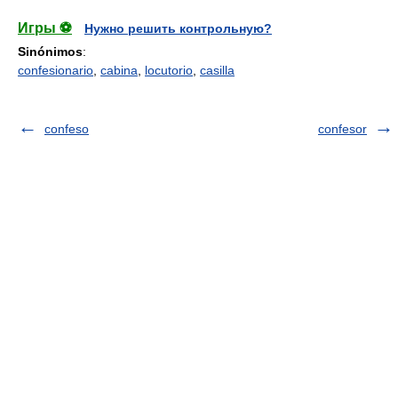
Игры ⚽
Нужно решить контрольную?
Sinónimos
:
confesionario
,
cabina
,
locutorio
,
casilla
confeso
confesor