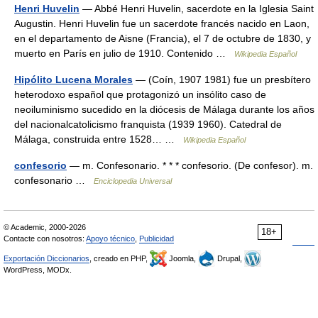
Henri Huvelin
— Abbé Henri Huvelin, sacerdote en la Iglesia Saint
Augustin. Henri Huvelin fue un sacerdote francés nacido en Laon,
en el departamento de Aisne (Francia), el 7 de octubre de 1830, y
muerto en París en julio de 1910. Contenido …
Wikipedia Español
Hipólito Lucena Morales
— (Coín, 1907 1981) fue un presbítero
heterodoxo español que protagonizó un insólito caso de
neoiluminismo sucedido en la diócesis de Málaga durante los años
del nacionalcatolicismo franquista (1939 1960). Catedral de
Málaga, construida entre 1528… …
Wikipedia Español
confesorio
— m. Confesonario. * * * confesorio. (De confesor). m.
confesonario …
Enciclopedia Universal
© Academic, 2000-2026
18+
Contacte con nosotros:
Apoyo técnico
,
Publicidad
Exportación Diccionarios
, creado en PHP,
Joomla,
Drupal,
WordPress, MODx.