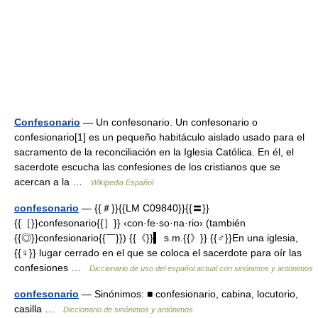
Confesonario
— Un confesonario. Un confesonario o
confesionario[1] es un pequeño habitáculo aislado usado para el
sacramento de la reconciliación en la Iglesia Católica. En él, el
sacerdote escucha las confesiones de los cristianos que se
acercan a la …
Wikipedia Español
confesonario
— {{＃}}{{LM C09840}}{{〓}}
{{［}}confesonario{{］}} ‹con·fe·so·na·rio› (también
{{◎}}confesionario{{￣}}) {{《}}▍ s.m.{{》}} {{♂}}En una iglesia,
{{♀}} lugar cerrado en el que se coloca el sacerdote para oír las
confesiones …
Diccionario de uso del español actual con sinónimos y antónimos
confesonario
— Sinónimos: ■ confesionario, cabina, locutorio,
casilla …
Diccionario de sinónimos y antónimos